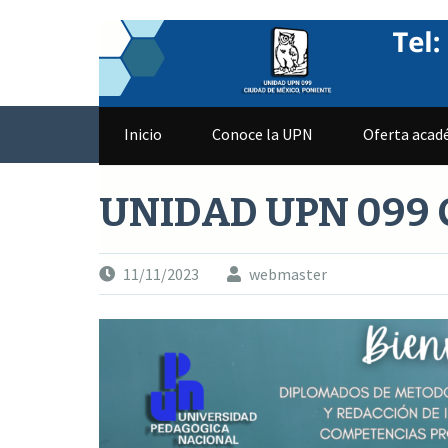
Saltar
al
contenido
Inicio
Conoce la UPN
Oferta acadé
UNIDAD UPN 099 
11/11/2023
webmaster