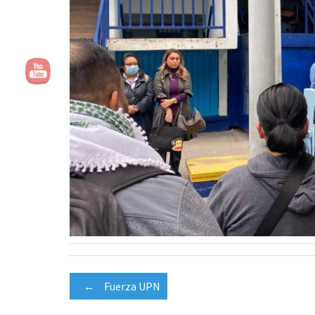
Navegación
←
Fuerza UPN